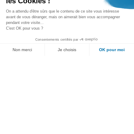
les Cookies !
On a attendu d'être sûrs que le contenu de ce site vous intéresse
avant de vous déranger, mais on aimerait bien vous accompagner
pendant votre visite...
C'est OK pour vous ?
Consentements certifiés par
Non merci
Je choisis
OK pour moi
Au programme :
Plateforme de Gestion du Consentement : Personn
Axeptio consent
Notre plateforme vous permet d'adapter et de gére